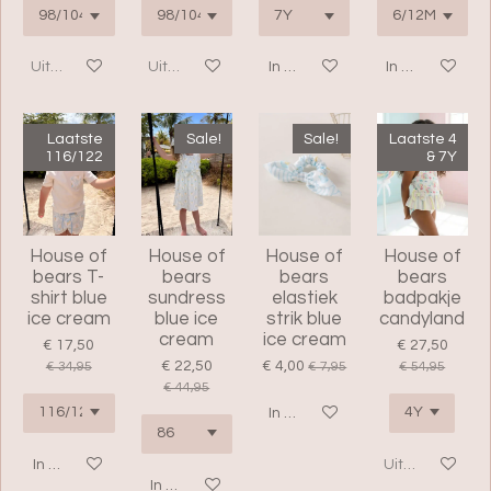
Uitverkocht
Uitverkocht
In winkelwagen
In winkelwage
Laatste
Sale!
Sale!
Laatste 4
116/122
& 7Y
House of
House of
House of
House of
bears T-
bears
bears
bears
shirt blue
sundress
elastiek
badpakje
ice cream
blue ice
strik blue
candyland
cream
ice cream
€ 17,50
€ 27,50
€ 22,50
€ 4,00
€ 34,95
€ 7,95
€ 54,95
€ 44,95
In winkelwagen
In winkelwagen
Uitverkocht
In winkelwagen