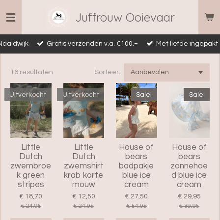
Ga
Juffrouw Ooievaar
direct
naar
Naaldwijk
Gratis verzenden v.a. €100.=
Met liefde ingepakt
de
hoofdinhoud
16 resultaten
Sorteer:
Uitverkocht
Uitverkocht
Sale!
Sale!
Little
Little
House of
House of
Dutch
Dutch
bears
bears
zwembroe
zwemshirt
badpakje
zonnehoe
k green
krab korte
blue ice
d blue ice
stripes
mouw
cream
cream
€ 18,70
€ 12,50
€ 27,50
€ 29,95
€ 24,95
€ 24,95
€ 54,95
€ 39,95