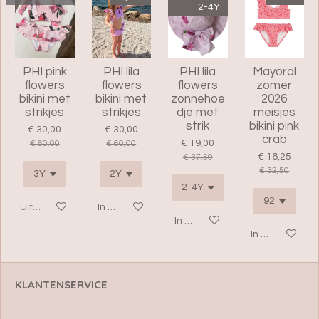
2-4Y
PHI pink
PHI lila
PHI lila
Mayoral
flowers
flowers
flowers
zomer
bikini met
bikini met
zonnehoe
2026
strikjes
strikjes
dje met
meisjes
strik
bikini pink
€ 30,00
€ 30,00
crab
€ 19,00
€ 60,00
€ 60,00
€ 16,25
€ 37,50
€ 32,50
Uitverkocht
In winkelwagen
In winkelwagen
In winkelwage
KLANTENSERVICE