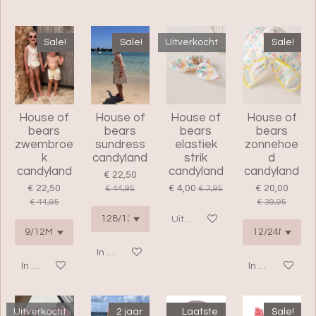
Sale!
Sale!
Uitverkocht
Sale!
House of
House of
House of
House of
bears
bears
bears
bears
zwembroe
sundress
elastiek
zonnehoe
k
candyland
strik
d
candyland
candyland
candyland
€ 22,50
€ 22,50
€ 4,00
€ 20,00
€ 44,95
€ 7,95
€ 44,95
€ 39,95
Uitverkocht
In winkelwagen
In winkelwagen
In winkelwage
Uitverkocht
2 jaar
Laatste
Sale!