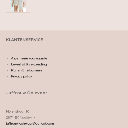
l
e
a
l
e
l
r
e
n
e
n
KLANTENSERVICE
Algemene voorwaarden
Levertijd & verzending
Ruilen & retourneren
Privacy policy
Juffrouw Ooievaar
Molenstraat 10
2671 EX Naaldwijk
juffrouw.ooievaar@outlook.com