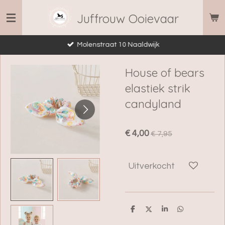
Ga
Juffrouw Ooievaar
direct
naar
Molenstraat 10 Naaldwijk
de
hoofdinhoud
House of bears
elastiek strik
candyland
€ 4,00
€ 7,95
Uitverkocht
D
D
S
D
e
e
h
e