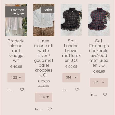
Laatste
Sale!
7Y & 8Y
Broderie
Lurex
Set
Set
blouse
blouse off
London
Edinburgh
met
white
brown
donkerbla
kraagje
zilver /
met lurex
uw/rood
wit
goud met
en J.O.
met lurex
parel
en J.O.
€ 49,95
€ 99,95
knoopjes
€ 99,95
J.O.
€ 25,00
€ 49,95
In winkelwagen
In winkelwagen
In winkelwage
In winkelwagen