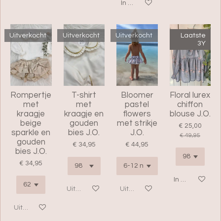
In winkelwagen
Uitverkocht
Uitverkocht
Uitverkocht
Laatste
3Y
Rompertje
T-shirt
Bloomer
Floral lurex
met
met
pastel
chiffon
kraagje
kraagje en
flowers
blouse J.O.
beige
gouden
met strikje
€ 25,00
sparkle en
bies J.O.
J.O.
€ 49,95
gouden
€ 34,95
€ 44,95
bies J.O.
€ 34,95
In winkelwage
Uitverkocht
Uitverkocht
Uitverkocht