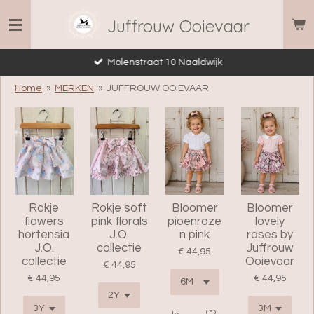
Ga
Juffrouw Ooievaar
direct
naar
Molenstraat 10 Naaldwijk
de
hoofdinhoud
Home
»
MERKEN
»
JUFFROUW OOIEVAAR
Rokje
Rokje soft
Bloomer
Bloomer
flowers
pink florals
pioenroze
lovely
hortensia
J.O.
n pink
roses by
J.O.
collectie
Juffrouw
€ 44,95
collectie
Ooievaar
€ 44,95
€ 44,95
€ 44,95