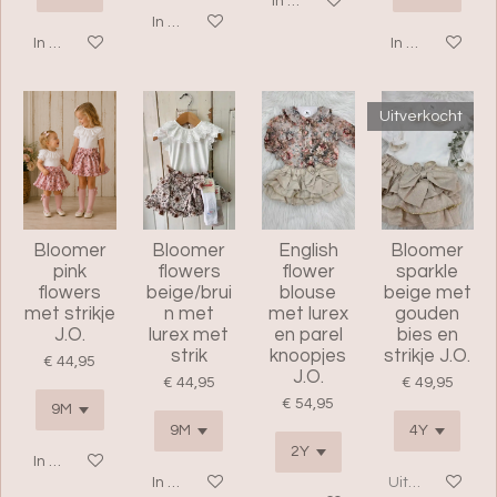
In winkelwagen
In winkelwagen
In winkelwagen
In winkelwage
Uitverkocht
Bloomer
Bloomer
English
Bloomer
pink
flowers
flower
sparkle
flowers
beige/brui
blouse
beige met
met strikje
n met
met lurex
gouden
J.O.
lurex met
en parel
bies en
strik
knoopjes
strikje J.O.
€ 44,95
J.O.
€ 44,95
€ 49,95
€ 54,95
In winkelwagen
In winkelwagen
Uitverkocht