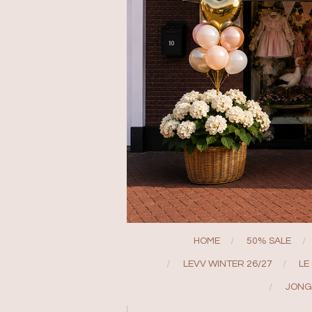
HOME
50% SALE
LEVV WINTER 26/27
LE
JONG