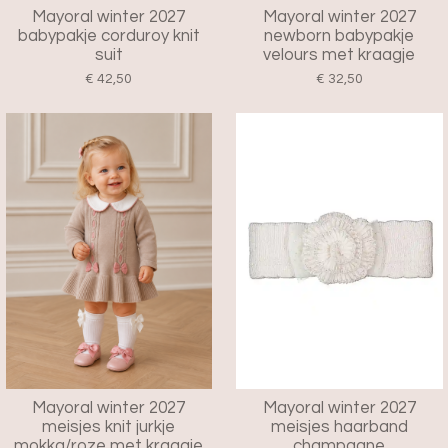
Mayoral winter 2027
Mayoral winter 2027
babypakje corduroy knit
newborn babypakje
suit
velours met kraagje
€ 42,50
€ 32,50
Mayoral winter 2027
Mayoral winter 2027
meisjes knit jurkje
meisjes haarband
mokka/roze met kraagje
champagne