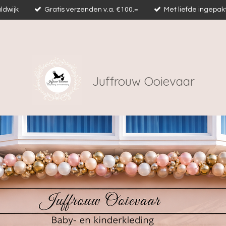
ldwijk
Gratis verzenden v.a. €100.=
Met liefde ingepak
Juffrouw Ooievaar