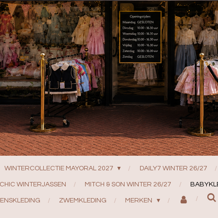
WINTERCOLLECTIE MAYORAL 2027
DAILY7 WINTER 26/27
 CHIC WINTERJASSEN
MITCH & SON WINTER 26/27
BABYKL
ENSKLEDING
ZWEMKLEDING
MERKEN