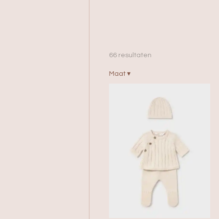
66 resultaten
Maat
▾