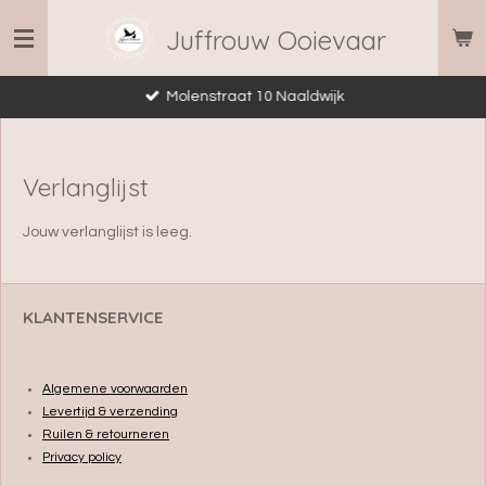
Ga
Juffrouw Ooievaar
direct
naar
Molenstraat 10 Naaldwijk
de
hoofdinhoud
Verlanglijst
Jouw verlanglijst is leeg.
KLANTENSERVICE
Algemene voorwaarden
Levertijd & verzending
Ruilen & retourneren
Privacy policy