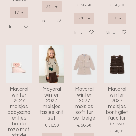
€ 56,50
€ 56,50
In winkelwagen
In winkelwagen
In winkelwagen
Uitverkocht
Mayoral
Mayoral
Mayoral
Mayoral
winter
winter
winter
winter
2027
2027
2027
2027
meisjes
meisjes
meisjes
meisjes
babyscho
tasjes knit
soft fur
bont gilet
entjes
set
set beige
faux fur
boots
brown
€ 56,50
€ 56,50
roze met
€ 50,99
strikje