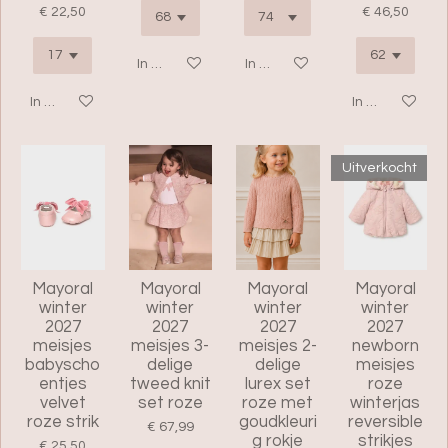
€ 22,50
€ 46,50
In winkelwagen
In winkelwagen
In winkelwagen
In winkelwage
Uitverkocht
Mayoral
Mayoral
Mayoral
Mayoral
winter
winter
winter
winter
2027
2027
2027
2027
meisjes
meisjes 3-
meisjes 2-
newborn
babyscho
delige
delige
meisjes
entjes
tweed knit
lurex set
roze
velvet
set roze
roze met
winterjas
roze strik
goudkleuri
reversible
€ 67,99
g rokje
strikjes
€ 25,50