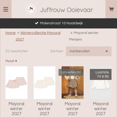
Ga
Juffrouw Ooievaar
direct
naar
Molenstraat 10 Naaldwijk
de
hoofdinhoud
Home
»
Wintercollectie Mayoral
»
Mayoral winter
2027
Meisjes
52 resultaten
Sorteer:
Maat
▾
Uitverkocht
Laatste
74 & 80
Mayoral
Mayoral
Mayoral
Mayoral
winter
winter
winter
winter
2027
2027
2027
2027