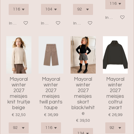
In winkelwage
In winkelwagen
In winkelwagen
In winkelwagen
Mayoral
Mayoral
Mayoral
Mayoral
winter
winter
winter
winter
2027
2027
2027
2027
meisjes
meisjes
meisjes
meisjes
knit truitje
twill pants
skort
coltrui
beige
taupe
black/whit
zwart
e
€ 32,50
€ 36,99
€ 26,99
€ 39,50