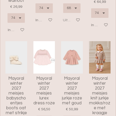
walnoot
€ 64,99
€ 26,99
In winkelwagen
Uitverkocht
In winkelwage
In winkelwagen
Mayoral
Mayoral
Mayoral
Mayoral
winter
winter
winter
winter
2027
2027
2027
2027
meisjes
meisjes
meisjes
meisjes
babyscho
lurex
jurkje roze
knit jurkje
entjes
dress roze
met goud
mokka/roz
boots oat
e met
€ 56,50
€ 50,99
met strikje
kraagje