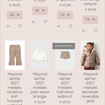
€ 18,50
naturel
€ 28,50
€ 20,99
€ 36,99
In winkelwagen
In winkelwagen
In winkelwagen
In winkelwage
Uitverkocht
Mayoral
Mayoral
Mayoral
Mayoral
winter
winter
winter
winter
2027
2027
2027
2027
meisjes
meisjes
meisjes
meisjes
corduroy
polo wave
twill short
winterjas
knit
kraagje
walnoot
reversible
trousers
gold
€ 22,50
€ 28,50