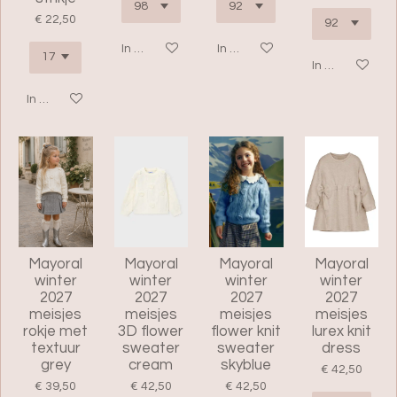
€ 22,50
In winkelwagen
In winkelwagen
In winkelwage
In winkelwagen
Mayoral
Mayoral
Mayoral
Mayoral
winter
winter
winter
winter
2027
2027
2027
2027
meisjes
meisjes
meisjes
meisjes
rokje met
3D flower
flower knit
lurex knit
textuur
sweater
sweater
dress
grey
cream
skyblue
€ 42,50
€ 39,50
€ 42,50
€ 42,50