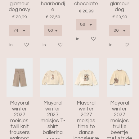
glamour
haarbandj
chocolate
glamour
dog navy
e
dog
€ 20,99
€ 20,99
€ 22,50
€ 20,99
In winkelwagen
In winkelwagen
In winkelwagen
In winkelwage
Mayoral
Mayoral
Mayoral
Mayoral
winter
winter
winter
winter
2027
2027
2027
2027
meisjes
meisjes T-
meisjes
meisjes
twill knit
shirt
time to
truitje
trousers
ballerina
dance
beertje
walnoot
longsleeve
met strikje