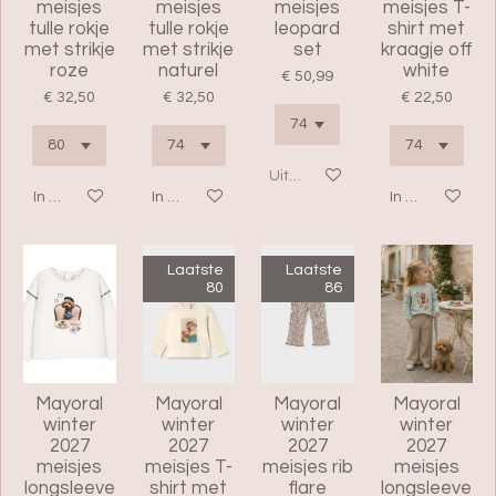
meisjes
meisjes
meisjes
meisjes T-
tulle rokje
tulle rokje
leopard
shirt met
met strikje
met strikje
set
kraagje off
roze
naturel
white
€ 50,99
€ 32,50
€ 32,50
€ 22,50
Uitverkocht
In winkelwagen
In winkelwagen
In winkelwage
Laatste
Laatste
80
86
Mayoral
Mayoral
Mayoral
Mayoral
winter
winter
winter
winter
2027
2027
2027
2027
meisjes
meisjes T-
meisjes rib
meisjes
longsleeve
shirt met
flare
longsleeve