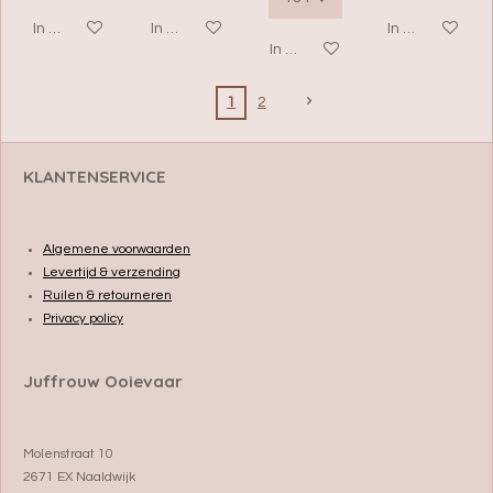
In winkelwagen
In winkelwagen
In winkelwage
In winkelwagen
1
2
KLANTENSERVICE
Algemene voorwaarden
Levertijd & verzending
Ruilen & retourneren
Privacy policy
Juffrouw Ooievaar
Molenstraat 10
2671 EX Naaldwijk