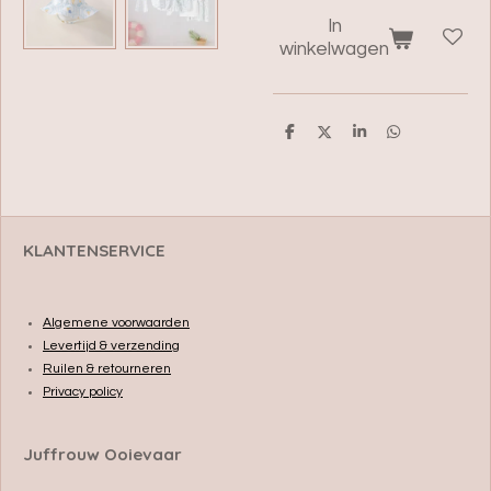
In
winkelwagen
D
D
S
D
e
e
h
e
l
e
a
l
e
l
r
e
n
e
n
KLANTENSERVICE
Algemene voorwaarden
Levertijd & verzending
Ruilen & retourneren
Privacy policy
Juffrouw Ooievaar