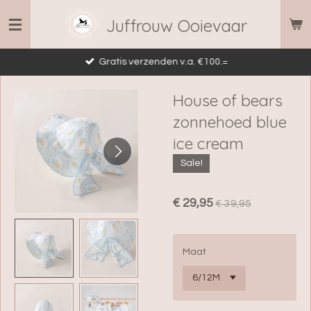
Ga
Juffrouw Ooievaar
direct
naar
Gratis verzenden v.a. €100.=
de
hoofdinhoud
House of bears
zonnehoed blue
ice cream
Sale!
€ 29,95
€ 39,95
Maat