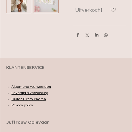
Uitverkocht
D
D
S
D
e
e
h
e
l
e
a
l
e
l
r
e
n
e
n
KLANTENSERVICE
Algemene voorwaarden
Levertijd & verzending
Ruilen & retourneren
Privacy policy
Juffrouw Ooievaar