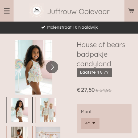
Ga
Juffrouw Ooievaar
direct
naar
Molenstraat 10 Naaldwijk
de
hoofdinhoud
House of bears
badpakje
candyland
Laatste 4 & 7Y
€ 27,50
€ 54,95
Maat