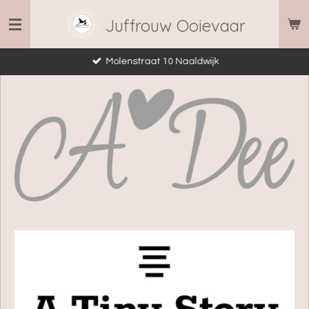
Ga
Juffrouw Ooievaar
direct
naar
Molenstraat 10 Naaldwijk
de
hoofdinhoud