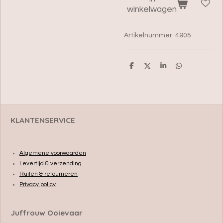
winkelwagen
Artikelnummer:
4905
D
D
S
D
e
e
h
e
l
e
a
l
e
l
r
e
n
e
n
KLANTENSERVICE
Algemene voorwaarden
Levertijd & verzending
Ruilen & retourneren
Privacy policy
Juffrouw Ooievaar