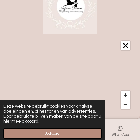
Deze website gebruikt cookies voor analyse-
doeleinden en/of het tonen van advertenties.
Door gebruik te blijven maken van de site gaat u
hiermee akkoord.
Akkoord
E-mailadres
Kaart
Instagram
WhatsApp