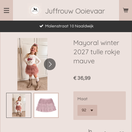
Ga
Juffrouw Ooievaar
direct
naar
Molenstraat 10 Naaldwijk
de
hoofdinhoud
Mayoral winter
2027 tulle rokje
mauve
€ 36,99
Maat
In