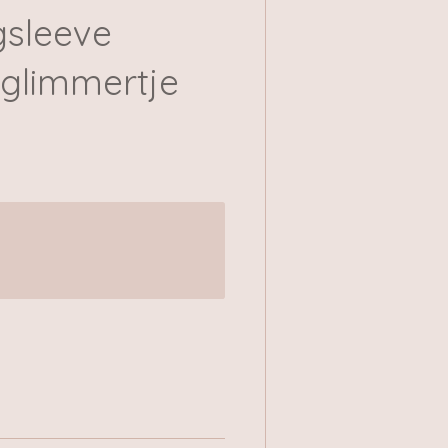
gsleeve
glimmertje