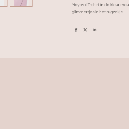
Mayoral T-shirt in de kleur m
glimmertjes in het rugzakje.
D
D
S
e
e
h
l
e
a
e
l
r
n
e