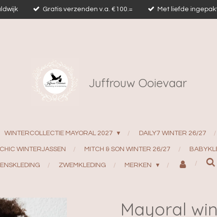
ldwijk
Gratis verzenden v.a. €100.=
Met liefde ingepak
Juffrouw Ooievaar
WINTERCOLLECTIE MAYORAL 2027
DAILY7 WINTER 26/27
 CHIC WINTERJASSEN
MITCH & SON WINTER 26/27
BABYKL
ENSKLEDING
ZWEMKLEDING
MERKEN
Mayoral win