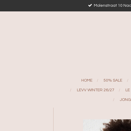
Molenstraat 10 Naa
Ga
direct
naar
de
hoofdinhoud
HOME
50% SALE
LEVV WINTER 26/27
LE
JONG