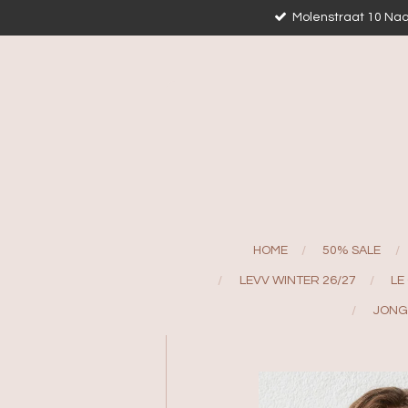
Molenstraat 10 Naa
Ga
direct
naar
de
hoofdinhoud
HOME
50% SALE
LEVV WINTER 26/27
LE
JONG