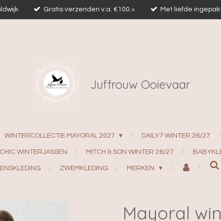
ldwijk
Gratis verzenden v.a. €100.=
Met liefde ingepak
Juffrouw Ooievaar
WINTERCOLLECTIE MAYORAL 2027
DAILY7 WINTER 26/27
 CHIC WINTERJASSEN
MITCH & SON WINTER 26/27
BABYKL
ENSKLEDING
ZWEMKLEDING
MERKEN
Mayoral win