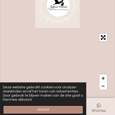
Deze website gebruikt cookies voor analyse-
doeleinden en/of het tonen van advertenties.
Door gebruik te blijven maken van de site gaat u
hiermee akkoord.
Akkoord
E-mailadres
Kaart
Instagram
WhatsApp