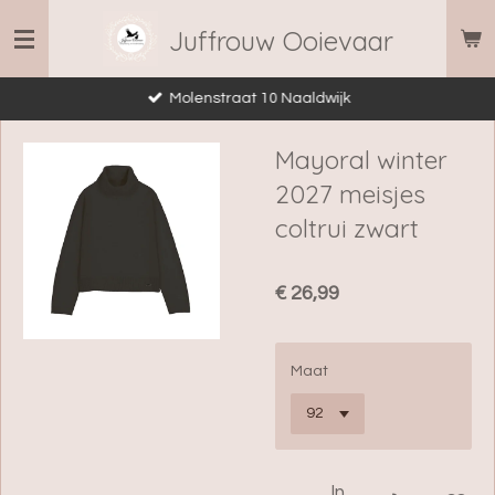
Ga
Juffrouw Ooievaar
direct
naar
Molenstraat 10 Naaldwijk
de
hoofdinhoud
Mayoral winter
2027 meisjes
coltrui zwart
€ 26,99
Maat
In