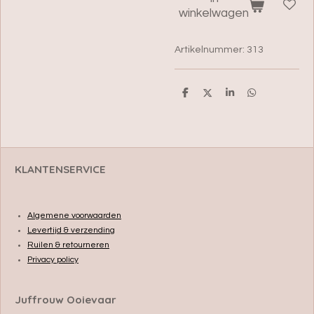
winkelwagen
Artikelnummer:
313
D
D
S
D
e
e
h
e
l
e
a
l
e
l
r
e
n
e
n
KLANTENSERVICE
Algemene voorwaarden
Levertijd & verzending
Ruilen & retourneren
Privacy policy
Juffrouw Ooievaar