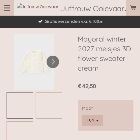
Juffrouw Ooievaar
Ga
direct
Gratis verzenden v.a. €100.=
naar
de
Mayoral winter
hoofdinhoud
2027 meisjes 3D
flower sweater
cream
€ 42,50
Maat