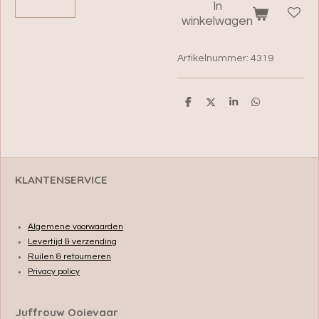
In
winkelwagen
Artikelnummer:
4319
D
D
S
D
e
e
h
e
l
e
a
l
e
l
r
e
n
e
n
KLANTENSERVICE
Algemene voorwaarden
Levertijd & verzending
Ruilen & retourneren
Privacy policy
Juffrouw Ooievaar