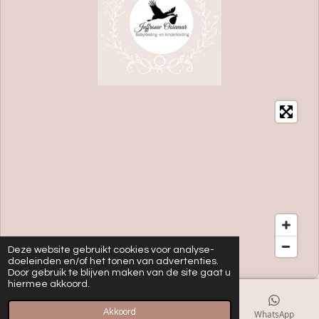
Deze website gebruikt cookies voor analyse-
doeleinden en/of het tonen van advertenties.
Door gebruik te blijven maken van de site gaat u
hiermee akkoord.
Akkoord
E-mailadres
Kaart
Instagram
WhatsApp