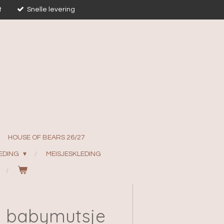
t
Snelle levering
HOUSE OF BEARS 26/27
EDING
MEISJESKLEDING
y babymutsje