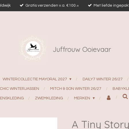
ldwijk
Gratis verzenden v.a. €100.=
Met liefde ingepak
Juffrouw Ooievaar
WINTERCOLLECTIE MAYORAL 2027
DAILY7 WINTER 26/27
 CHIC WINTERJASSEN
MITCH & SON WINTER 26/27
BABYKL
ENSKLEDING
ZWEMKLEDING
MERKEN
A Tiny Stor