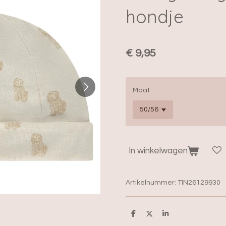
hondje
€ 9,95
Maat
In winkelwagen
Artikelnummer:
TIN26129930
D
D
S
e
e
h