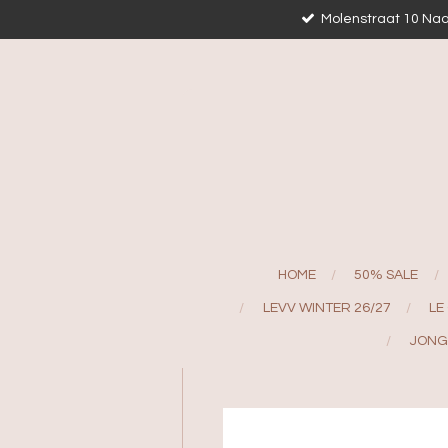
Molenstraat 10 Naa
Ga
direct
naar
de
hoofdinhoud
HOME
50% SALE
LEVV WINTER 26/27
LE
JONG