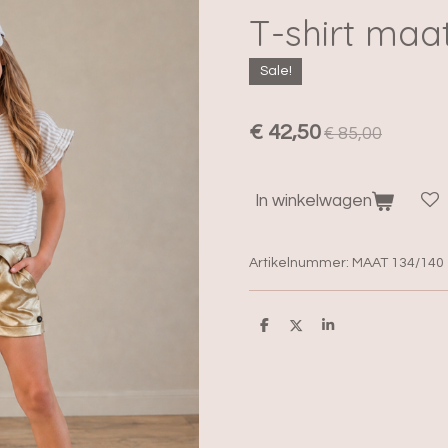
T-shirt maa
Sale!
€ 42,50
€ 85,00
In winkelwagen
Artikelnummer:
MAAT 134/140
D
D
S
e
e
h
l
e
a
e
l
r
n
e