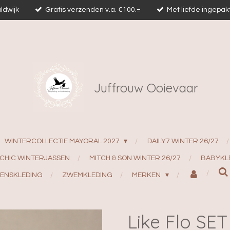
ldwijk
Gratis verzenden v.a. €100.=
Met liefde ingepak
Juffrouw Ooievaar
WINTERCOLLECTIE MAYORAL 2027
DAILY7 WINTER 26/27
 CHIC WINTERJASSEN
MITCH & SON WINTER 26/27
BABYKL
ENSKLEDING
ZWEMKLEDING
MERKEN
Like Flo SET