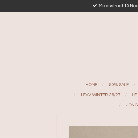
Molenstraat 10 Naa
Ga
direct
naar
de
hoofdinhoud
HOME
50% SALE
LEVV WINTER 26/27
LE
JONG