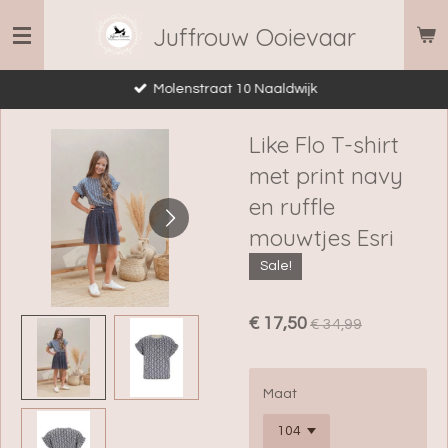
Ga
Juffrouw Ooievaar
direct
naar
Molenstraat 10 Naaldwijk
de
hoofdinhoud
Like Flo T-shirt
met print navy
en ruffle
mouwtjes Esri
Sale!
€ 17,50
€ 34,99
Maat