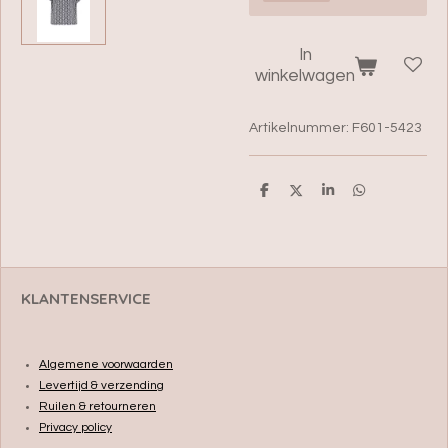
In
winkelwagen
Artikelnummer:
F601-5423
D
D
S
D
e
e
h
e
l
e
a
l
e
l
r
e
n
e
n
KLANTENSERVICE
Algemene voorwaarden
Levertijd & verzending
Ruilen & retourneren
Privacy policy