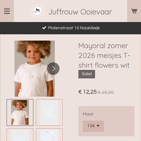
Ga
Juffrouw Ooievaar
direct
naar
Molenstraat 10 Naaldwijk
de
hoofdinhoud
Mayoral zomer
2026 meisjes T-
shirt flowers wit
Sale!
€ 12,25
€ 25,50
Maat