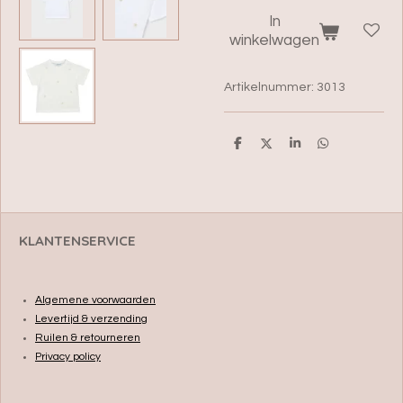
In
winkelwagen
Artikelnummer:
3013
D
D
S
D
e
e
h
e
l
e
a
l
e
l
r
e
n
e
n
KLANTENSERVICE
Algemene voorwaarden
Levertijd & verzending
Ruilen & retourneren
Privacy policy