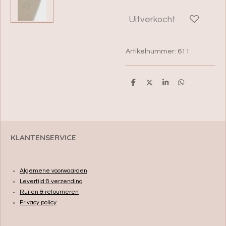
Uitverkocht
Artikelnummer:
611
D
D
S
D
e
e
h
e
l
e
a
l
e
l
r
e
n
e
n
KLANTENSERVICE
Algemene voorwaarden
Levertijd & verzending
Ruilen & retourneren
Privacy policy