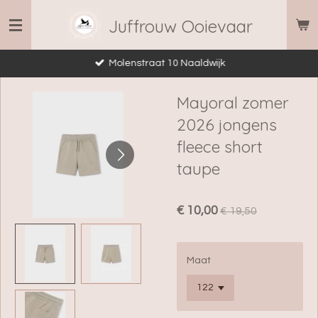
Ga
Juffrouw Ooievaar
direct
naar
Molenstraat 10 Naaldwijk
de
hoofdinhoud
Mayoral zomer
2026 jongens
fleece short
taupe
€ 10,00
€ 19,50
Maat