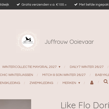
ldwijk
Gratis verzenden v.a. €100.=
Met liefde ingepak
Juffrouw Ooievaar
WINTERCOLLECTIE MAYORAL 2027
DAILY7 WINTER 26/27
 CHIC WINTERJASSEN
MITCH & SON WINTER 26/27
BABYKL
ENSKLEDING
ZWEMKLEDING
MERKEN
Like Flo Dor