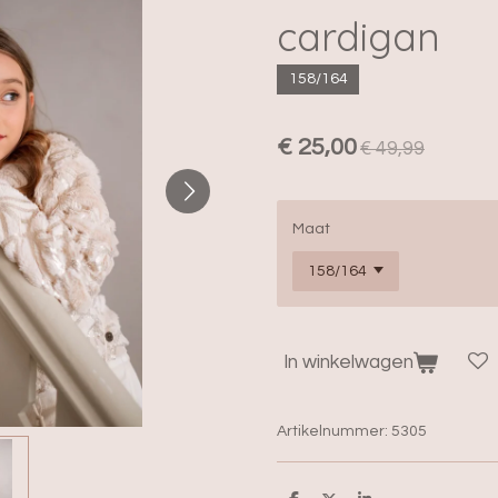
cardigan
158/164
€ 25,00
€ 49,99
Maat
In winkelwagen
Artikelnummer:
5305