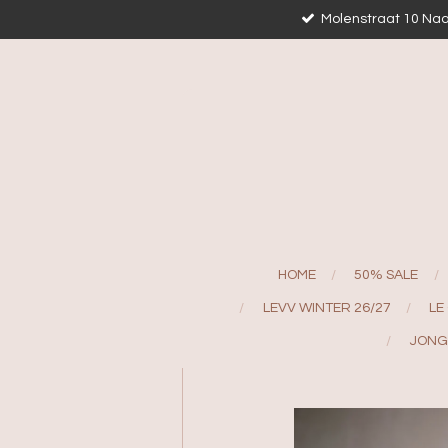
Molenstraat 10 Naa
Ga
direct
naar
de
hoofdinhoud
HOME
50% SALE
LEVV WINTER 26/27
LE
JONG