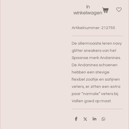
In
winkelwagen
Artikelnummer:
212755
De allermooiste leren navy
glitter sneakers van het
Spaanse merk Andanines.
De Andanines schoenen
hebben een stevige
flexibel zooltje en satijnen
veters, er
zitten een extra
paar “normale” veters bij.
Vallen goed op maat.
D
D
S
D
e
e
h
e
l
e
a
l