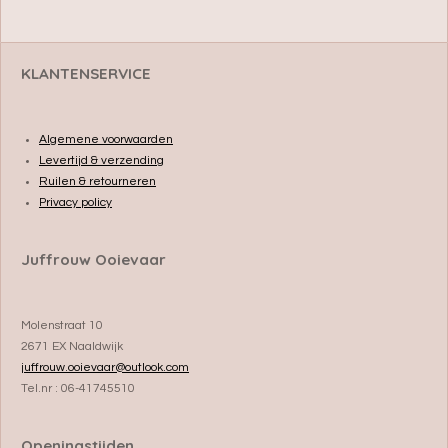
e
l
r
e
n
e
n
KLANTENSERVICE
Algemene voorwaarden
Levertijd & verzending
Ruilen & retourneren
Privacy policy
Juffrouw Ooievaar
Molenstraat 10
2671 EX Naaldwijk
juffrouw.ooievaar@outlook.com
Tel.nr : 06-41745510
Openingstijden