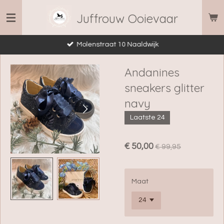
Ga
Juffrouw Ooievaar
direct
naar
Molenstraat 10 Naaldwijk
de
hoofdinhoud
Andanines
sneakers glitter
navy
Laatste 24
€ 50,00
€ 99,95
Maat