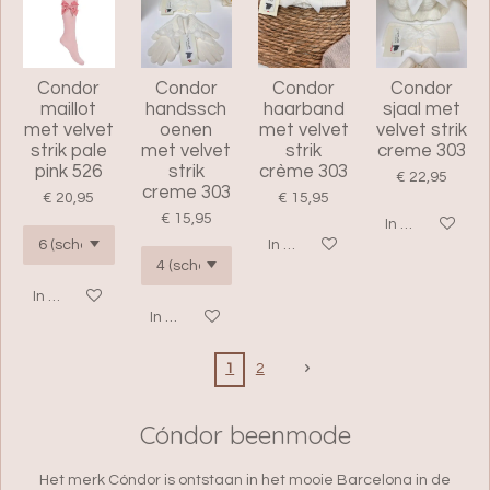
Condor
Condor
Condor
Condor
maillot
handssch
haarband
sjaal met
met velvet
oenen
met velvet
velvet strik
strik pale
met velvet
strik
creme 303
pink 526
strik
crème 303
€ 22,95
creme 303
€ 20,95
€ 15,95
€ 15,95
In winkelwage
In winkelwagen
In winkelwagen
In winkelwagen
1
2
Cóndor beenmode
Het merk Cóndor is ontstaan in het mooie Barcelona in de