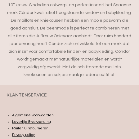
e
19
eeuw. Sindsdien ontwerpt en perfectioneert het Spaanse
merk Cóndor kwalitatief hoogstaande kinder- en babykleding.
De maillots en kniekousen hebben een mooie pasvorm die
goed aansluit. De beenmode is perfect te combineren met
alle items
die Juffrouw Ooievaar aanbiedt. Door ruim honderd
jaar ervaring heeft Cóndor zich ontwikkeld tot een merk dat
zich inzet voor comfortabele kinder- en babykleding. Cóndor
wordt gemaakt met natuurlijke materialen en wordt
zorgvuldig afgewerkt. Met de schitterende maillots,
kniekousen en sokjes maak je iedere outfit af.
KLANTENSERVICE
Algemene voorwaarden
Levertijd & verzending
Ruilen & retourneren
Privacy policy