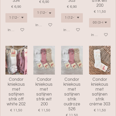
334
303
strik wit
€ 6,90
200
€ 6,90
€ 6,90
€ 11,50
In winkelwagen
In winkelwagen
In winkelwagen
In winkelwage
Condor
Condor
Condor
Condor
kniekous
kniekous
kniekous
kniekous
met
met
met
met
satijnen
satijnen
satijnen
satijnen
strik off
strik wit
strik
strik
white 202
200
oudroze
crème 303
526
€ 11,50
€ 11,50
€ 11,50
€ 11,50