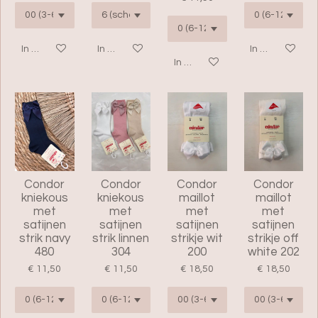
In winkelwagen
In winkelwagen
In winkelwage
In winkelwagen
Condor
Condor
Condor
Condor
kniekous
kniekous
maillot
maillot
met
met
met
met
satijnen
satijnen
satijnen
satijnen
strik navy
strik linnen
strikje wit
strikje off
480
304
200
white 202
€ 11,50
€ 11,50
€ 18,50
€ 18,50