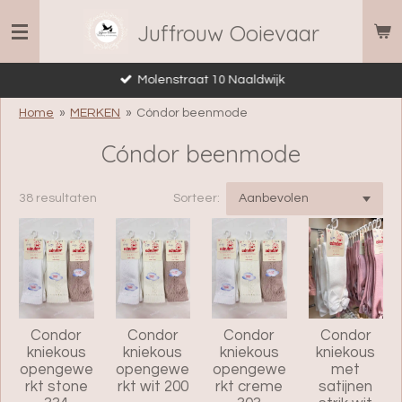
Ga
Juffrouw Ooievaar
direct
naar
Molenstraat 10 Naaldwijk
de
hoofdinhoud
Home
»
MERKEN
»
Cóndor beenmode
Cóndor beenmode
38 resultaten
Sorteer:
Condor
Condor
Condor
Condor
kniekous
kniekous
kniekous
kniekous
opengewe
opengewe
opengewe
met
rkt stone
rkt wit 200
rkt creme
satijnen