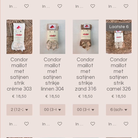
In winkelwagen
In winkelwagen
In winkelwagen
In winkelwage
Laatste 6
Condor
Condor
Condor
Condor
maillot
maillot
maillot
maillot
met
met
met
met
satijnen
satijnen
satijnen
satijnen
strik
strikje
strikje
strik
crème 303
linnen 304
zand 316
camel 326
€ 18,50
€ 18,50
€ 18,50
€ 18,50
In winkelwagen
In winkelwagen
In winkelwagen
In winkelwage