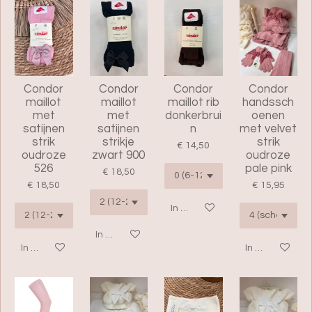
Condor
Condor
Condor
Condor
maillot
maillot
maillot rib
handssch
met
met
donkerbrui
oenen
satijnen
satijnen
n
met velvet
strik
strikje
strik
€ 14,50
oudroze
zwart 900
oudroze
526
pale pink
€ 18,50
€ 18,50
€ 15,95
In winkelwagen
In winkelwagen
In winkelwagen
In winkelwage