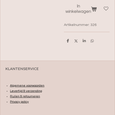
In
winkelwagen
Artikelnummer:
326
D
D
S
D
e
e
h
e
l
e
a
l
e
l
r
e
n
e
n
KLANTENSERVICE
Algemene voorwaarden
Levertijd & verzending
Ruilen & retourneren
Privacy policy