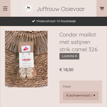
Ga
Juffrouw Ooievaar
direct
naar
Molenstraat 10 Naaldwijk
de
hoofdinhoud
Condor maillot
met satijnen
strik camel 326
Laatste 6
€ 18,50
Maat