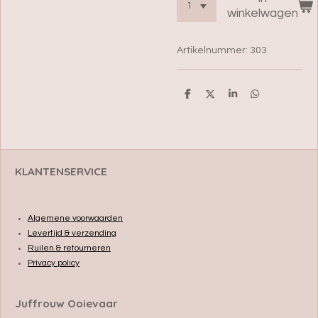
winkelwagen
Artikelnummer:
303
D
D
S
D
e
e
h
e
l
e
a
l
e
l
r
e
n
e
n
KLANTENSERVICE
Algemene voorwaarden
Levertijd & verzending
Ruilen & retourneren
Privacy policy
Juffrouw Ooievaar