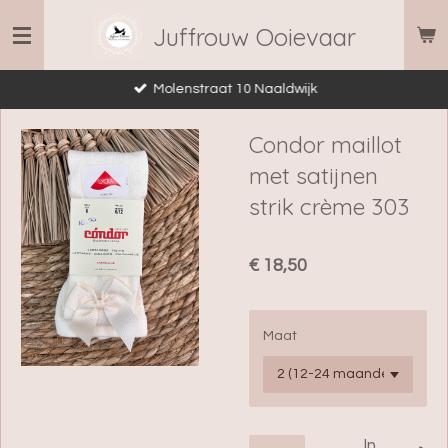
Ga
Juffrouw Ooievaar
direct
naar
Molenstraat 10 Naaldwijk
de
hoofdinhoud
Condor maillot
met satijnen
strik crème 303
€ 18,50
Maat
In