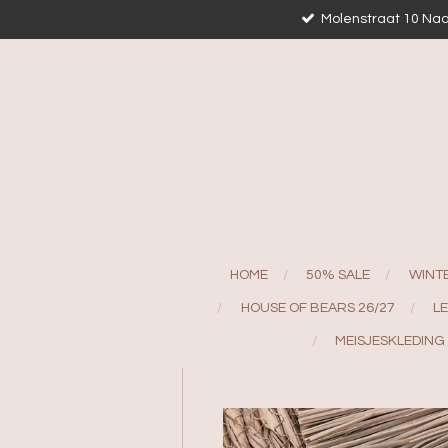
Molenstraat 10 Naa
Ga
direct
naar
de
hoofdinhoud
HOME
50% SALE
WINT
HOUSE OF BEARS 26/27
L
MEISJESKLEDING