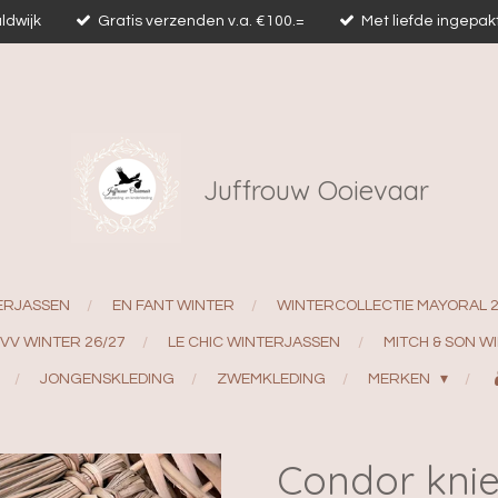
ldwijk
Gratis verzenden v.a. €100.=
Met liefde ingepak
Juffrouw Ooievaar
ERJASSEN
EN FANT WINTER
WINTERCOLLECTIE MAYORAL 
EVV WINTER 26/27
LE CHIC WINTERJASSEN
MITCH & SON W
JONGENSKLEDING
ZWEMKLEDING
MERKEN
Condor kni