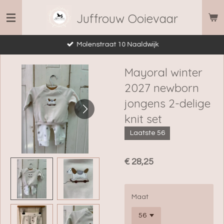
Ga
Juffrouw Ooievaar
direct
naar
Molenstraat 10 Naaldwijk
de
hoofdinhoud
Mayoral winter
2027 newborn
jongens 2-delige
knit set
Laatste 56
€ 28,25
Maat