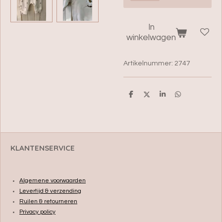
In
winkelwagen
Artikelnummer:
2747
D
D
S
D
e
e
h
e
l
e
a
l
e
l
r
e
n
e
n
KLANTENSERVICE
Algemene voorwaarden
Levertijd & verzending
Ruilen & retourneren
Privacy policy