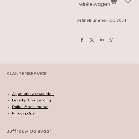
winkelwagen
Artikelnummer:
CO 3804
D
D
S
D
e
e
h
e
l
e
a
l
e
l
r
e
n
e
n
KLANTENSERVICE
Algemene voorwaarden
Levertijd & verzending
Ruilen & retourneren
Privacy policy
Juffrouw Ooievaar