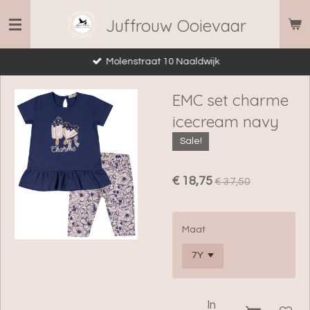
Ga
Juffrouw Ooievaar
direct
naar
Molenstraat 10 Naaldwijk
de
hoofdinhoud
EMC set charme
icecream navy
Sale!
€ 18,75
€ 37,50
Maat
In