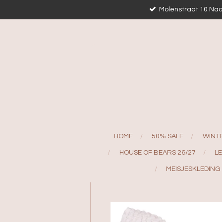
Molenstraat 10 Naa
Ga
direct
naar
de
hoofdinhoud
HOME
50% SALE
WINT
HOUSE OF BEARS 26/27
L
MEISJESKLEDING