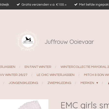
ldwijk
Gratis verzenden v.a. €100.=
Met liefde ingepak
Juffrouw Ooievaar
ERJASSEN
EN FANT WINTER
WINTERCOLLECTIE MAYORAL 
EVV WINTER 26/27
LE CHIC WINTERJASSEN
MITCH & SON W
JONGENSKLEDING
ZWEMKLEDING
MERKEN
EMC girls s