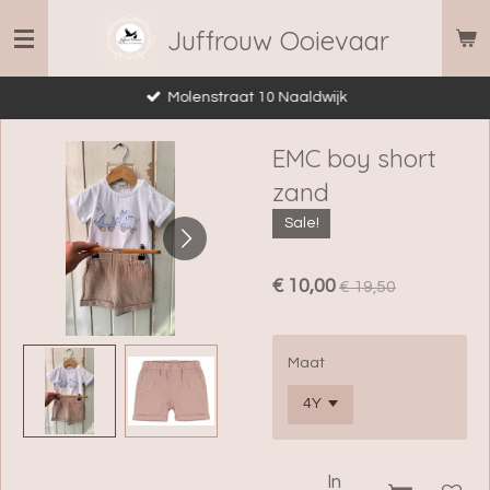
Ga
Juffrouw Ooievaar
direct
naar
Molenstraat 10 Naaldwijk
de
hoofdinhoud
EMC boy short
zand
Sale!
€ 10,00
€ 19,50
Maat
In