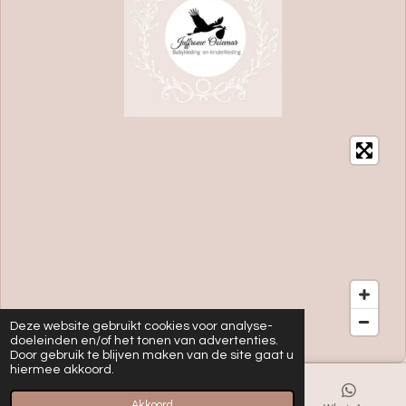
Deze website gebruikt cookies voor analyse-
doeleinden en/of het tonen van advertenties.
Door gebruik te blijven maken van de site gaat u
hiermee akkoord.
Akkoord