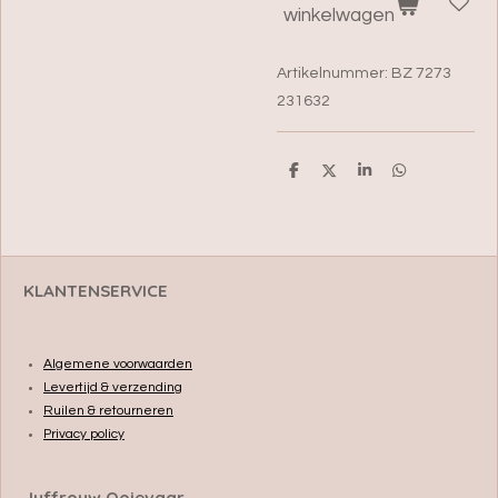
winkelwagen
Artikelnummer:
BZ 7273
231632
D
D
S
D
e
e
h
e
l
e
a
l
e
l
r
e
n
e
n
KLANTENSERVICE
Algemene voorwaarden
Levertijd & verzending
Ruilen & retourneren
Privacy policy
Juffrouw Ooievaar