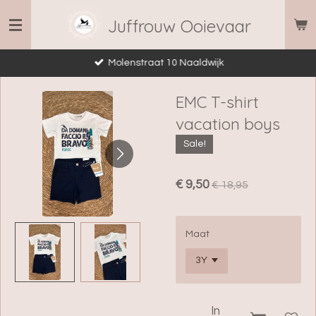
Ga
Juffrouw Ooievaar
direct
naar
Molenstraat 10 Naaldwijk
de
hoofdinhoud
EMC T-shirt
vacation boys
Sale!
€ 9,50
€ 18,95
Maat
In