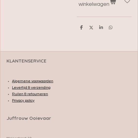
winkelwagen
D
D
S
D
e
e
h
e
l
e
a
l
e
l
r
e
n
e
n
KLANTENSERVICE
Algemene voorwaarden
Levertijd & verzending
Ruilen & retourneren
Privacy policy
Juffrouw Ooievaar