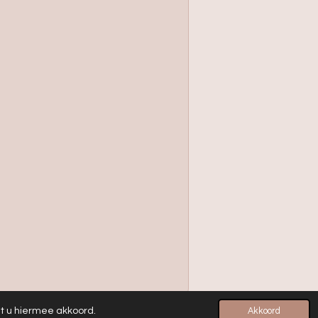
at u hiermee akkoord.
Akkoord