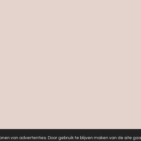
onen van advertenties. Door gebruik te blijven maken van de site ga