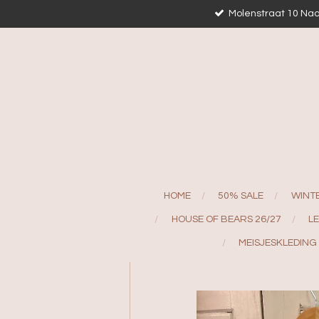
Molenstraat 10 Naa
Ga
direct
naar
de
hoofdinhoud
HOME
50% SALE
WINT
HOUSE OF BEARS 26/27
L
MEISJESKLEDING