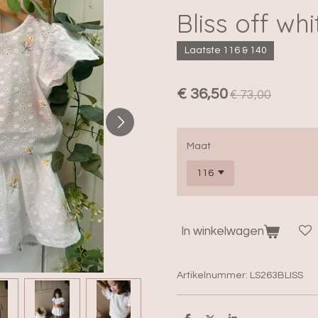
Bliss off whi
Laatste 116 & 140
€ 36,50
€ 73,00
Maat
In winkelwagen
Artikelnummer:
LS263BLISS