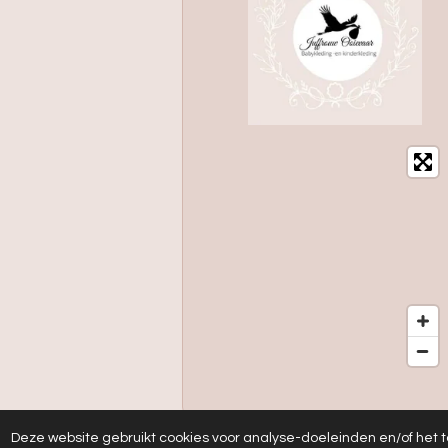
Deze website gebruikt cookies voor analyse-doeleinden en/of het t