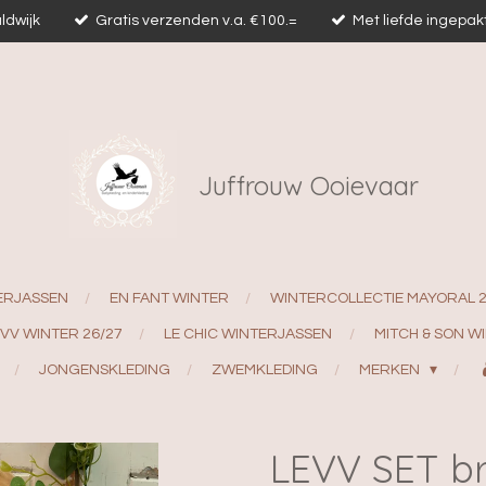
ldwijk
Gratis verzenden v.a. €100.=
Met liefde ingepak
Juffrouw Ooievaar
ERJASSEN
EN FANT WINTER
WINTERCOLLECTIE MAYORAL 
EVV WINTER 26/27
LE CHIC WINTERJASSEN
MITCH & SON W
JONGENSKLEDING
ZWEMKLEDING
MERKEN
LEVV SET br