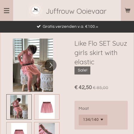
Ga
Juffrouw Ooievaar
direct
naar
Gratis verzenden v.a. €100.=
de
hoofdinhoud
Like Flo SET Suuz
girls skirt with
elastic
Sale!
€ 42,50
€ 85,00
Maat