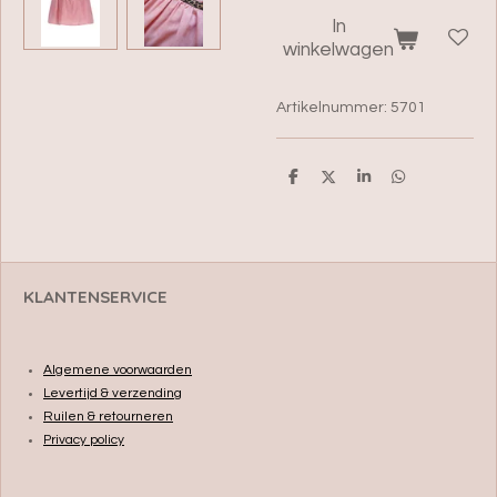
In
winkelwagen
Artikelnummer:
5701
D
D
S
D
e
e
h
e
l
e
a
l
e
l
r
e
n
e
n
KLANTENSERVICE
Algemene voorwaarden
Levertijd & verzending
Ruilen & retourneren
Privacy policy