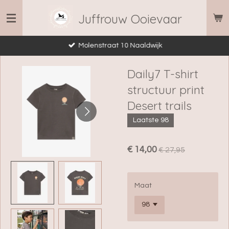
Ga
Juffrouw Ooievaar
direct
naar
Molenstraat 10 Naaldwijk
de
hoofdinhoud
Daily7 T-shirt
structuur print
Desert trails
Laatste 98
€ 14,00
€ 27,95
Maat