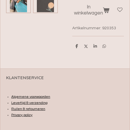
In
winkelwagen
Artikelnummer:
920353
D
D
S
D
e
e
h
e
l
e
a
l
e
l
r
e
n
e
n
KLANTENSERVICE
Algemene voorwaarden
Levertijd & verzending
Ruilen & retourneren
Privacy policy