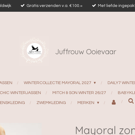
ldwijk
Gratis verzenden v.a. €100.=
Met liefde ingepak
Juffrouw Ooievaar
ASSEN
WINTERCOLLECTIE MAYORAL 2027
DAILY7 WINTE
 CHIC WINTERJASSEN
MITCH & SON WINTER 26/27
BABYKL
ENSKLEDING
ZWEMKLEDING
MERKEN
Mayoral zo