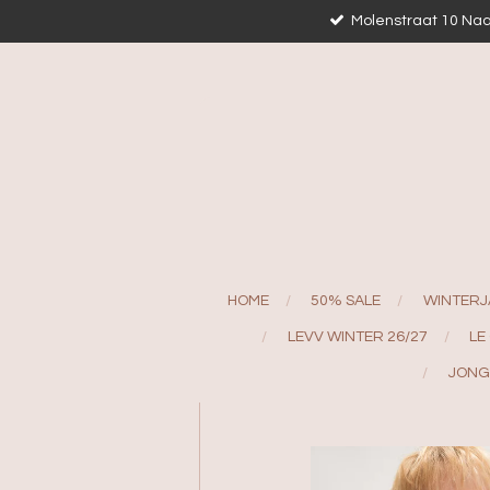
Molenstraat 10 Naa
Ga
direct
naar
de
hoofdinhoud
HOME
50% SALE
WINTERJ
LEVV WINTER 26/27
LE
JONG