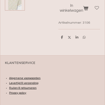
In
winkelwagen
Artikelnummer:
3106
D
D
S
D
e
e
h
e
l
e
a
l
e
l
r
e
n
e
n
KLANTENSERVICE
Algemene voorwaarden
Levertijd & verzending
Ruilen & retourneren
Privacy policy