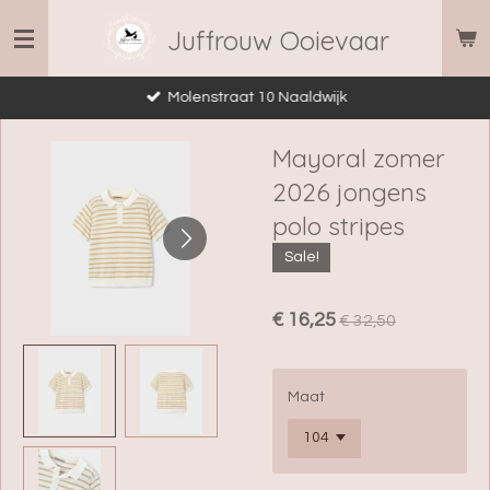
Ga
Juffrouw Ooievaar
direct
naar
Molenstraat 10 Naaldwijk
de
hoofdinhoud
Mayoral zomer
2026 jongens
polo stripes
Sale!
€ 16,25
€ 32,50
Maat