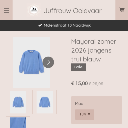
Ga
Juffrouw Ooievaar
direct
naar
Molenstraat 10 Naaldwijk
de
hoofdinhoud
Mayoral zomer
2026 jongens
trui blauw
Sale!
€ 15,00
€ 29,99
Maat