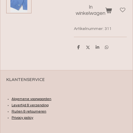
In
winkelwagen
Artikelnummer:
311
D
D
S
D
e
e
h
e
l
e
a
l
e
l
r
e
n
e
n
KLANTENSERVICE
Algemene voorwaarden
Levertijd & verzending
Ruilen & retourneren
Privacy policy