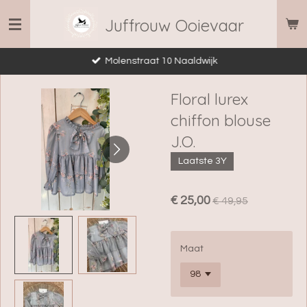
Ga
Juffrouw Ooievaar
direct
naar
Molenstraat 10 Naaldwijk
de
hoofdinhoud
Floral lurex
chiffon blouse
J.O.
Laatste 3Y
€ 25,00
€ 49,95
Maat