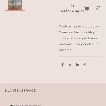
In
winkelwagen
Custom made bij Juffrouw
Ooievaar. Een prachtig
chiffon blousje, gebloemd
met een lurex goudkleurig
draadje.
D
D
S
D
e
e
h
e
l
e
a
l
e
l
r
e
n
e
n
KLANTENSERVICE