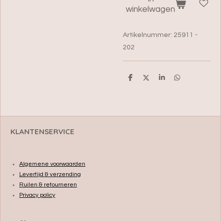
winkelwagen
Artikelnummer:
25911 -
202
D
D
S
D
e
e
h
e
l
e
a
l
e
l
r
e
n
e
n
KLANTENSERVICE
Algemene voorwaarden
Levertijd & verzending
Ruilen & retourneren
Privacy policy