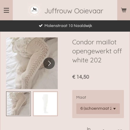
Ga
Juffrouw Ooievaar
direct
naar
Molenstraat 10 Naaldwijk
de
hoofdinhoud
Condor maillot
opengewerkt off
white 202
€ 14,50
Maat
In