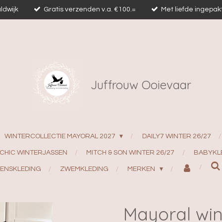
ldwijk
Gratis verzenden v.a. €100.=
Met liefde ingepak
Juffrouw Ooievaar
WINTERCOLLECTIE MAYORAL 2027
DAILY7 WINTER 26/27
 CHIC WINTERJASSEN
MITCH & SON WINTER 26/27
BABYKL
ENSKLEDING
ZWEMKLEDING
MERKEN
Mayoral win