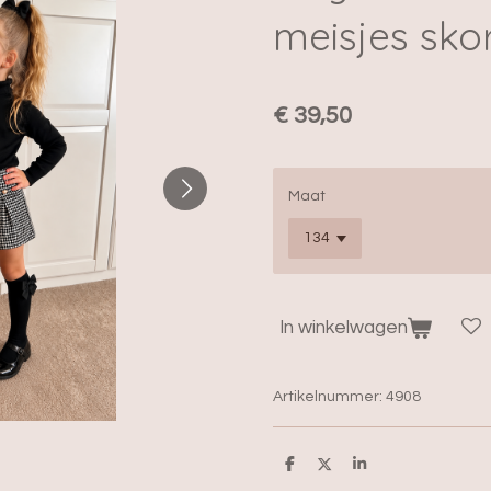
meisjes sko
€ 39,50
Maat
In winkelwagen
Artikelnummer:
4908
D
D
S
e
e
h