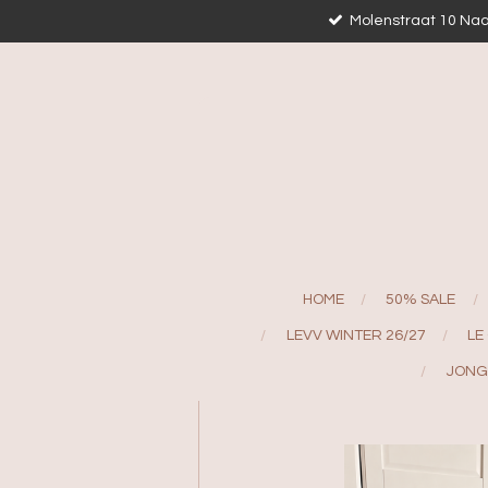
Molenstraat 10 Naa
Ga
direct
naar
de
hoofdinhoud
HOME
50% SALE
LEVV WINTER 26/27
LE
JONG