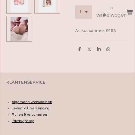
In
winkelwagen
Artikelnummer:
9158
D
D
S
D
e
e
h
e
l
e
a
l
e
l
r
e
n
e
n
KLANTENSERVICE
Algemene voorwaarden
Levertijd & verzending
Ruilen & retourneren
Privacy policy