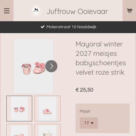
Ga
Juffrouw Ooievaar
direct
naar
Molenstraat 10 Naaldwijk
de
hoofdinhoud
Mayoral winter
2027 meisjes
babyschoentjes
velvet roze strik
€ 25,50
Maat