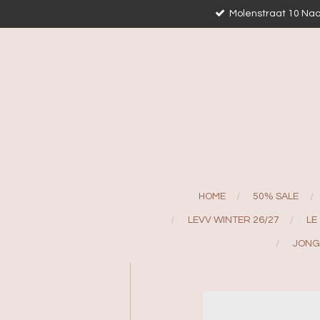
Molenstraat 10 Naa
Ga
direct
naar
de
hoofdinhoud
HOME
50% SALE
LEVV WINTER 26/27
LE
JONG