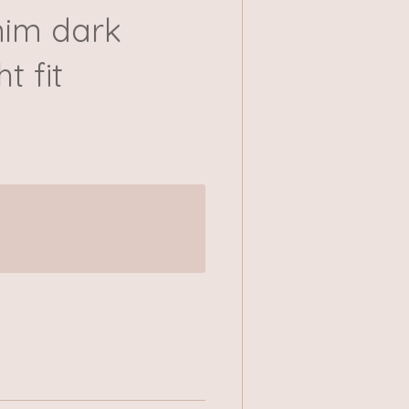
nim dark
t fit