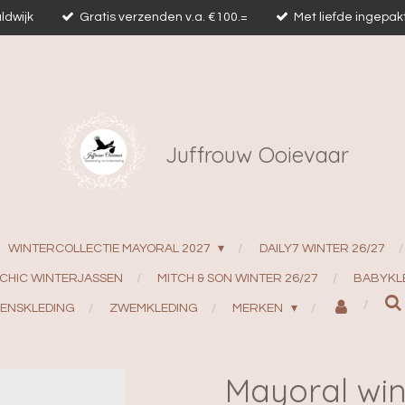
ldwijk
Gratis verzenden v.a. €100.=
Met liefde ingepak
Juffrouw Ooievaar
WINTERCOLLECTIE MAYORAL 2027
DAILY7 WINTER 26/27
 CHIC WINTERJASSEN
MITCH & SON WINTER 26/27
BABYKL
ENSKLEDING
ZWEMKLEDING
MERKEN
Mayoral win