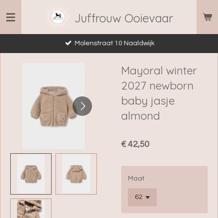
Ga
Juffrouw Ooievaar
direct
naar
Molenstraat 10 Naaldwijk
de
hoofdinhoud
Mayoral winter
2027 newborn
baby jasje
almond
€ 42,50
Maat