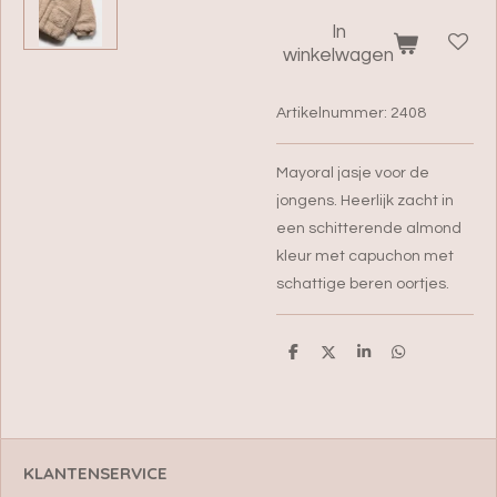
In
winkelwagen
Artikelnummer:
2408
Mayoral jasje voor de
jongens. Heerlijk zacht in
een schitterende almond
kleur met capuchon met
schattige beren oortjes.
D
D
S
D
e
e
h
e
l
e
a
l
e
l
r
e
n
e
n
KLANTENSERVICE