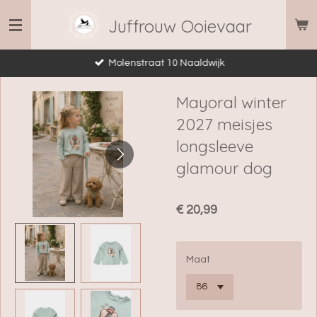
Ga
Juffrouw Ooievaar
direct
naar
Molenstraat 10 Naaldwijk
de
hoofdinhoud
Mayoral winter
2027 meisjes
longsleeve
glamour dog
€ 20,99
Maat