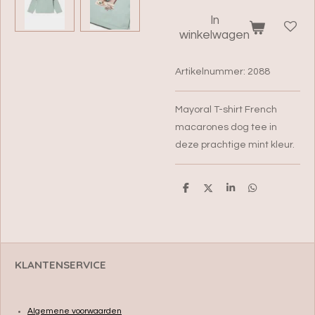
In
winkelwagen
Artikelnummer:
2088
Mayoral T-shirt French
macarones dog tee in
deze prachtige mint kleur.
D
D
S
D
e
e
h
e
l
e
a
l
e
l
r
e
n
e
n
KLANTENSERVICE
Algemene voorwaarden