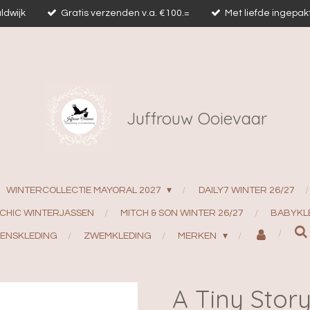
ldwijk
Gratis verzenden v.a. €100.=
Met liefde ingepak
Juffrouw Ooievaar
WINTERCOLLECTIE MAYORAL 2027
DAILY7 WINTER 26/27
 CHIC WINTERJASSEN
MITCH & SON WINTER 26/27
BABYKL
ENSKLEDING
ZWEMKLEDING
MERKEN
A Tiny Story