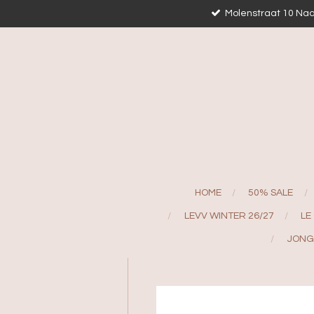
Molenstraat 10 Naa
Ga
direct
naar
de
hoofdinhoud
HOME
50% SALE
LEVV WINTER 26/27
LE
JONG