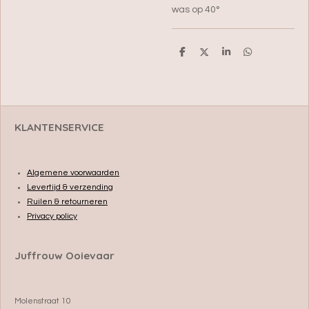
was op 40°
D
D
S
D
e
e
h
e
l
e
a
l
e
l
r
e
n
e
n
KLANTENSERVICE
Algemene voorwaarden
Levertijd & verzending
Ruilen & retourneren
Privacy policy
Juffrouw Ooievaar
Molenstraat 10