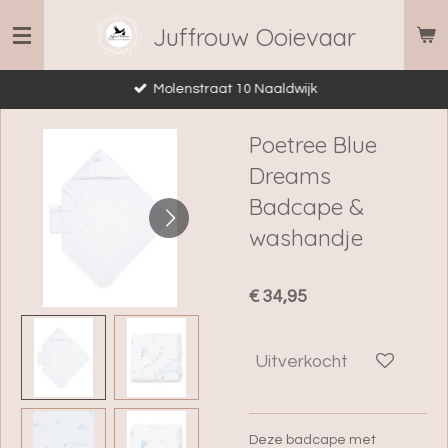
Ga
Juffrouw Ooievaar
direct
naar
Molenstraat 10 Naaldwijk
de
hoofdinhoud
Poetree Blue
Dreams
Badcape &
washandje
€ 34,95
Uitverkocht
Deze badcape met