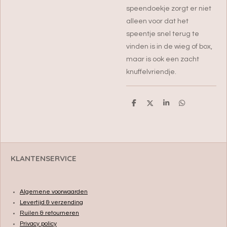
speendoekje zorgt er niet
alleen voor dat het
speentje snel terug te
vinden is in de wieg of box,
maar is ook een zacht
knuffelvriendje.
D
D
S
D
e
e
h
e
l
e
a
l
e
l
r
e
n
e
n
KLANTENSERVICE
Algemene voorwaarden
Levertijd & verzending
Ruilen & retourneren
Privacy policy