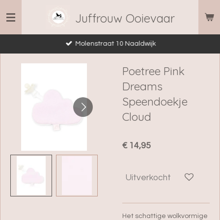
Ga
Juffrouw Ooievaar
direct
naar
Molenstraat 10 Naaldwijk
de
hoofdinhoud
Poetree Pink
Dreams
Speendoekje
Cloud
€ 14,95
Uitverkocht
Het schattige wolkvormige