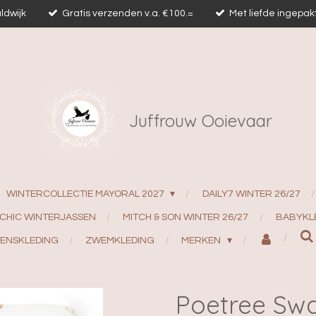
ldwijk
Gratis verzenden v.a. €100.=
Met liefde ingepak
Juffrouw Ooievaar
WINTERCOLLECTIE MAYORAL 2027
DAILY7 WINTER 26/27
 CHIC WINTERJASSEN
MITCH & SON WINTER 26/27
BABYKL
ENSKLEDING
ZWEMKLEDING
MERKEN
Poetree Sw