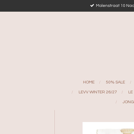
Molenstraat 10 Naa
Ga
direct
naar
de
hoofdinhoud
HOME
50% SALE
LEVV WINTER 26/27
LE
JONG