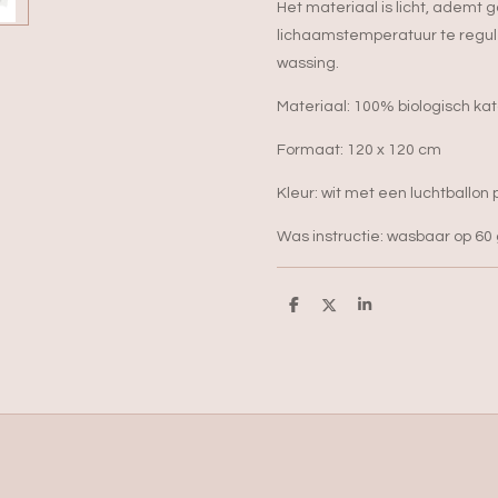
Het materiaal is licht, ademt
lichaamstemperatuur te regule
wassing.
Materiaal: 100% biologisch ka
Formaat: 120 x 120 cm
Kleur: wit met een luchtballon
Was instructie: wasbaar op 60
D
D
S
e
e
h
l
e
a
e
l
r
n
e