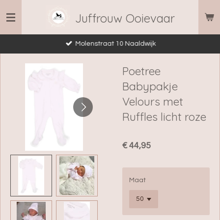
Ga
Juffrouw Ooievaar
direct
naar
Molenstraat 10 Naaldwijk
de
hoofdinhoud
Poetree
Babypakje
Velours met
Ruffles licht roze
€ 44,95
Maat