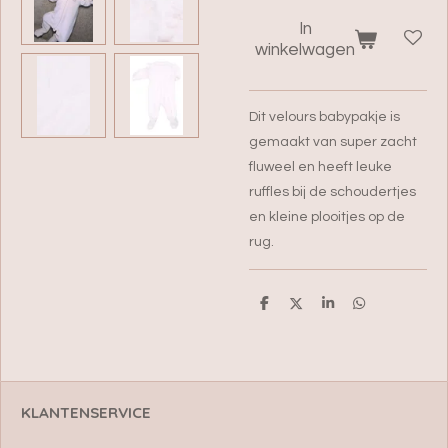
In
winkelwagen
Dit velours babypakje is
gemaakt van super zacht
fluweel en heeft leuke
ruffles bij de schoudertjes
en kleine plooitjes op de
rug.
D
D
S
D
e
e
h
e
l
e
a
l
e
l
r
e
n
e
n
KLANTENSERVICE