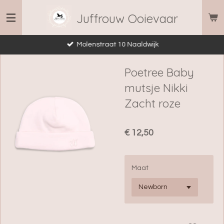
Ga
Juffrouw Ooievaar
direct
naar
Molenstraat 10 Naaldwijk
de
hoofdinhoud
Poetree Baby
mutsje Nikki
Zacht roze
€ 12,50
Maat