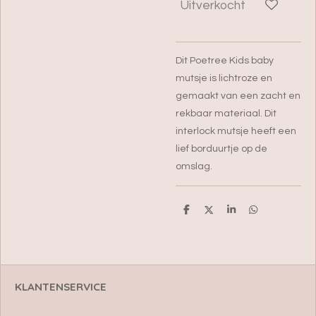
Uitverkocht
Dit Poetree Kids baby
mutsje is lichtroze en
gemaakt van een zacht en
rekbaar materiaal. Dit
interlock mutsje heeft een
lief borduurtje op de
omslag.
D
D
S
D
e
e
h
e
l
e
a
l
e
l
r
e
n
e
n
KLANTENSERVICE