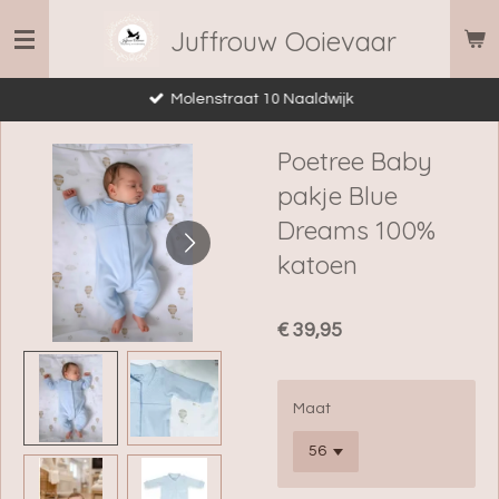
Ga
Juffrouw Ooievaar
direct
naar
Molenstraat 10 Naaldwijk
de
hoofdinhoud
Poetree Baby
pakje Blue
Dreams 100%
katoen
€ 39,95
Maat