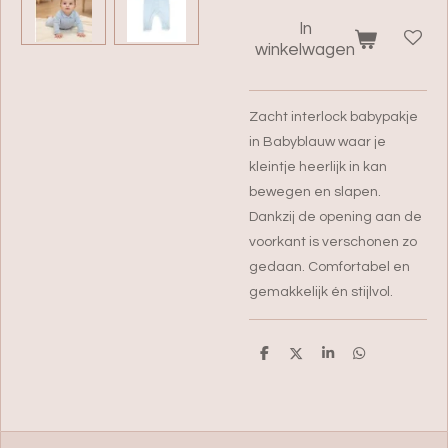
In
winkelwagen
Zacht interlock babypakje
in Babyblauw waar je
kleintje heerlijk in kan
bewegen en slapen.
Dankzij de opening aan de
voorkant is verschonen zo
gedaan. Comfortabel en
gemakkelijk én stijlvol.
D
D
S
D
e
e
h
e
l
e
a
l
e
l
r
e
n
e
n